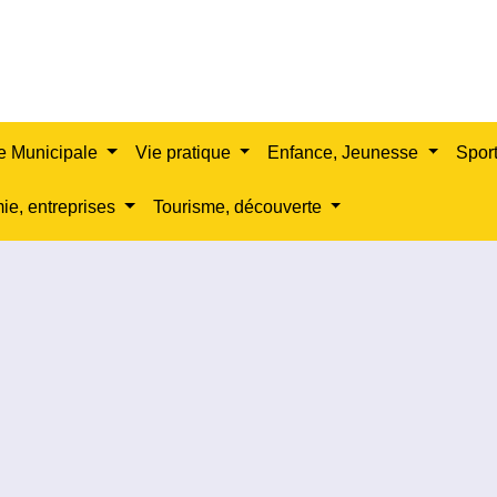
e Municipale
Vie pratique
Enfance, Jeunesse
Sport
e, entreprises
Tourisme, découverte