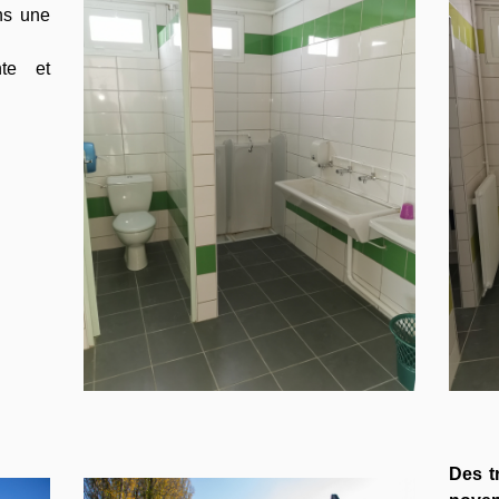
ns une
nte et
Des t