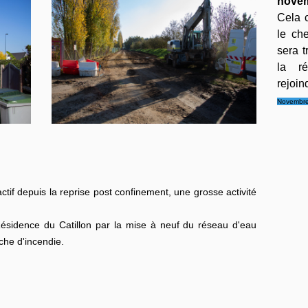
novem
Cela 
le ch
sera t
la ré
rejoin
Novembre
actif depuis la reprise post confinement, une grosse activité
Résidence du Catillon par la mise à neuf du réseau d'eau
uche d'incendie.