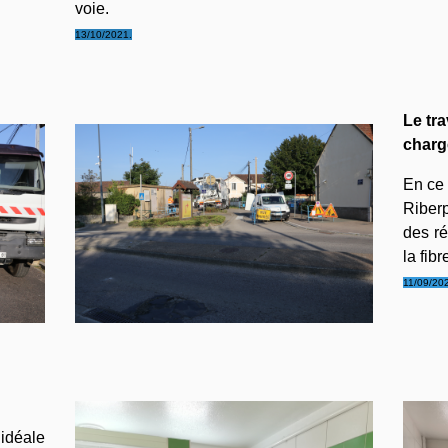
voie.
13/10/2021.
Le tra
charg
En ce 
Riberp
des ré
la fib
11/09/20
 idéale